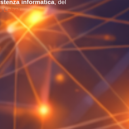
istenza informatica
, del
e Label.