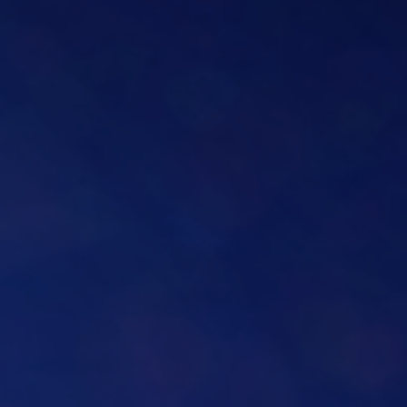
Cablaggio Stru
Digital Signag
Cloud & Cyber