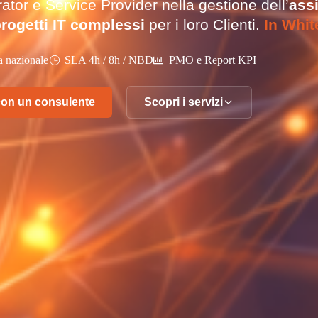
ator e Service Provider nella gestione dell’
ass
rogetti IT complessi
per i loro Clienti.
In Whit
a nazionale
SLA 4h / 8h / NBD
PMO e Report KPI
con un consulente
Scopri i servizi