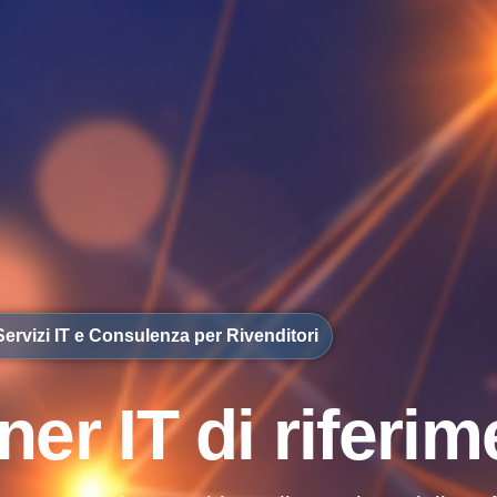
Servizi IT e Consulenza per Rivenditori​
n
e
r
I
T
d
i
r
i
f
e
r
i
m