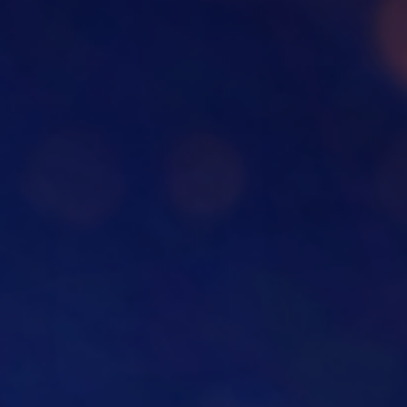
tturato
e
security