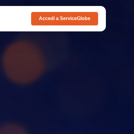
Accedi a ServiceGlobe