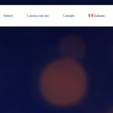
Settori
Lavora con noi
Contatti
Italiano
-Site
Manutenzione
ore
T
ging
ializzata