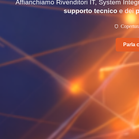
Affianchiamo Rivenditori IT, System Integr
supporto tecnico
e dei
p
Copertur
Parla 