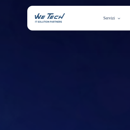
Servizi
Assistenza On
Contratti di 
Help Desk
Progetti a Val
Consulenza I
Moving IT
Rollout & Sta
Logistica Spec