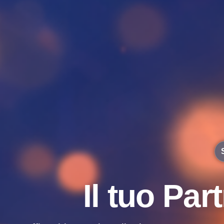
I
l
t
u
o
P
a
r
t