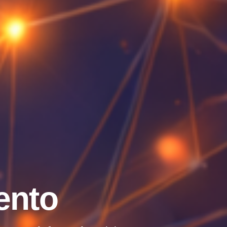
e
n
t
o